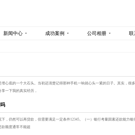
新闻中心
成功案例
公司相册
联
是埋心底的一个大石头。当初还清楚记得那种手机一响就心头一紧的日子。其实，很
分享一下我的真实经历，
款吗
下，仍然可以再贷款，但需要满足一定条件12345。（一）银行考量因素还款能力
还款额度通常不能超