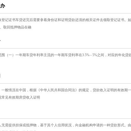
么办
取登记证书车贷还完后需要拿着身份证和证明贷款还清的相关证件去领取登记证书。如果
二、取回抵押物品在确
少
（一）一年期车贷年利率主流的一年期车贷利率在3.5% - 5%之间，对应的年化贷款利率
期
、一般情况在中国，根据《中华人民共和国合同法》的规定，贷款收入证明的有效期一
况常见有效期房贷收入证明
人无需提供担保或抵押物，基于其个人信用状况，向金融机构申请的一种贷款形式。