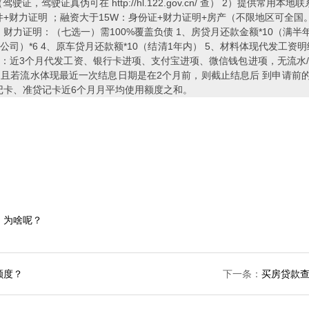
证，驾驶证真伪可在 http://hl.122.gov.cn/ 查） 2）提供常
件+财力证明 ；融资大于15W：身份证+财力证明+房产（不限地区可全
财力证明：（七选一）需100%覆盖负债 1、房贷月还款金额*10（满半
公司）*6 4、原车贷月还款额*10（结清1年内） 5、材料体现代发工资
：近3个月代发工资、银行卡进项、支付宝进项、微信钱包进项，无流水/流
且若流水体现最近一次结息日期是在2个月前，则截止结息后 到申请前
记卡、准贷记卡近6个月月平均使用额度之和。
，为啥呢？
额度？
下一条：
买房贷款