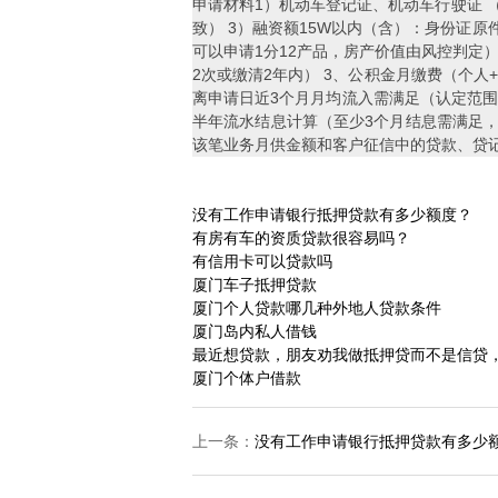
申请材料1）机动车登记证、机动车行驶证 （驾驶
致） 3）融资额15W以内（含）：身份证原
可以申请1分12产品，房产价值由风控判定） 
2次或缴清2年内） 3、公积金月缴费（个人+
离申请日近3个月月均流入需满足（认定范围
半年流水结息计算（至少3个月结息需满足，
该笔业务月供金额和客户征信中的贷款、贷
没有工作申请银行抵押贷款有多少额度？
有房有车的资质贷款很容易吗？
有信用卡可以贷款吗
厦门车子抵押贷款
厦门个人贷款哪几种外地人贷款条件
厦门岛内私人借钱
最近想贷款，朋友劝我做抵押贷而不是信贷
厦门个体户借款
上一条：
没有工作申请银行抵押贷款有多少