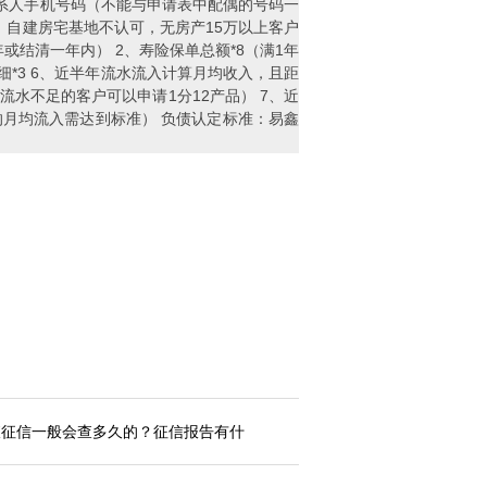
用本地联系人手机号码（不能与申请表中配偶的号码一
国。自建房宅基地不认可，无房产15万以上客户
年或结清一年内） 2、寿险保单总额*8（满1年
明细*3 6、近半年流水流入计算月均收入，且距
水不足的客户可以申请1分12产品） 7、近
的月均流入需达到标准） 负债认定标准：易鑫
查征信一般会查多久的？征信报告有什