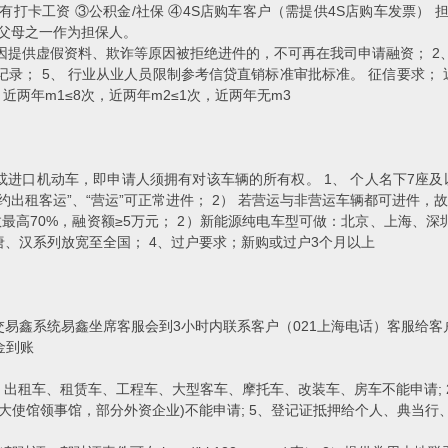
有打卡工资 ③公积金/社保 ④4S店购车客户（需提供4S店购车发票） 
有父母之一作为担保人。
，因提供虚假资料、欺诈等原因被拒绝进件的，不可再在我司申请融资； 2、
记录； 5、 行业从业人员限制参考信贷直销标准审批标准。 征信要求； 
近两年m1≤8次，近两年m2≤1次，近两年无m3
进口机动车，即申请人须拥有对该车辆的所有权。 1、 个人名下7座及以
出租客运”、“营运”可正常进件； 2） 若营运与非营运车辆都可进件，故
成数最高70%，融资额≥5万元； 2）新能源纯电车型可做：北京、上海、
、汉系列放宽至全国； 4、过户要求；新购或过户3个月以上
）
易鑫系统易鑫坐席客服会到3小时内联系客户（021上海电话）客服给
金到账
、出租车、租赁车、工程车、大型客车、摩托车、改装车、房车不能申请; 2
，大使馆领事馆，部分外资企业)不能申请; 5、登记证抵押给个人、典当行