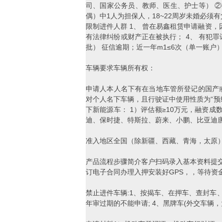
司、国家公务员、教师、医生、护士等） ②
偶）中1人为担保人，18~22周岁未婚必须
限制进件人群 1、 曾在易鑫租赁申请融资
有法律纠纷或财产正在被执行； 4、 有犯罪
批） 征信逾期；近一年m1≤6次（单一账户）
车辆要求车辆所有权：
申请人本人名下有在当地车管所登记的国产或
对个人名下车辆，且行驶证中使用性质为“预约
下新能源车： 1）评估额≥10万元，融资
迪、保时捷、特斯拉、蔚来、小鹏、比亚迪唐
准入地区全国（除新疆、西藏、青海，太原
产品流程步骤简介客户扫码录入基本资料提交
订电子合同办理入押安装好GPS，，等待资
禁止进件车辆:1、按揭车、在押车、查封车
年审过期的不能申请; 4、黑牌车(外交车辆